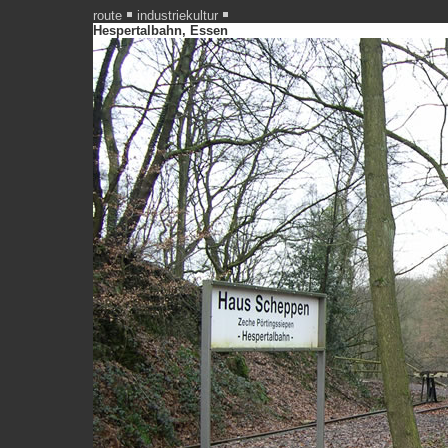
route
industriekultur
Hespertalbahn, Essen