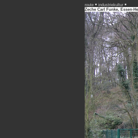
route
industriekultur
Zeche Carl Funke, Essen-He