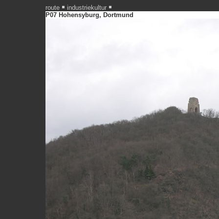
route
industriekultur
P07 Hohensyburg, Dortmund